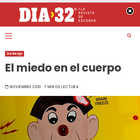
Saltar
al
contenido
Menú
principal
De Reojo
El miedo en el cuerpo
NOVIEMBRE 2010
7 MIN DE LECTURA