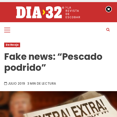
Saltar
al
contenido
Menú
principal
De Reojo
Fake news: “Pescado
podrido”
JULIO 2019
3 MIN DE LECTURA