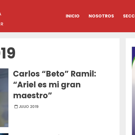
INICIO
NOSOTROS
SECC
019
Carlos “Beto” Ramil:
“Ariel es mi gran
maestro”
JULIO 2019