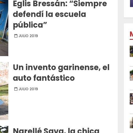
Eglis Bressán: “Siempre
defendí la escuela
pública”
JULIO 2019
Un invento garinense, el
auto fantástico
JULIO 2019
Narellé Sava, la chica