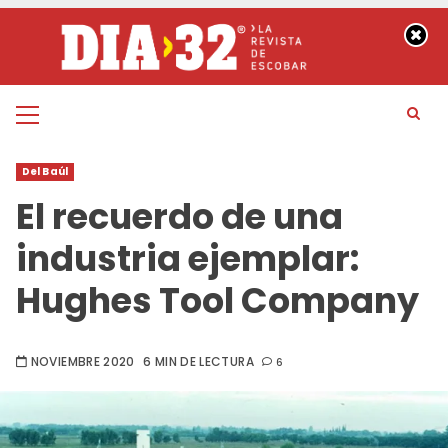
Saltar
al
contenido
Menú
principal
Del Baúl
El recuerdo de una
industria ejemplar:
Hughes Tool Company
NOVIEMBRE 2020
6 MIN DE LECTURA
6