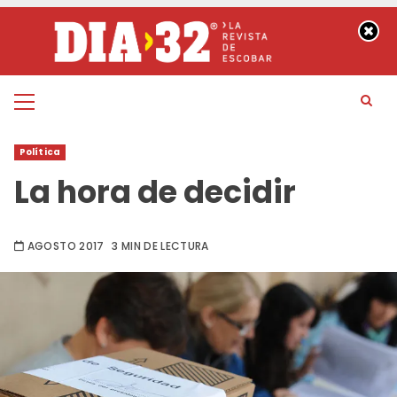
Saltar
al
contenido
Menú
principal
Política
La hora de decidir
AGOSTO 2017
3 MIN DE LECTURA