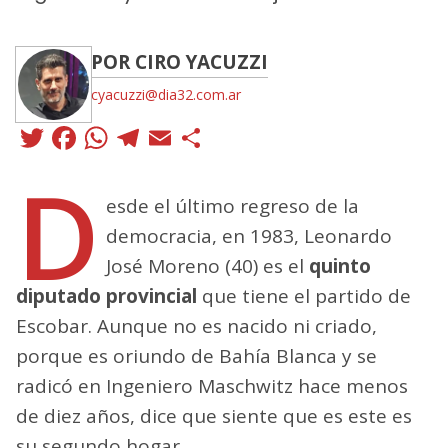
POR CIRO YACUZZI
cyacuzzi@dia32.com.ar
Twitter
Facebook
WhatsApp
Telegram
Email
Compartir
D
esde el último regreso de la
democracia, en 1983, Leonardo
José Moreno (40) es el
quinto
diputado provincial
que tiene el partido de
Escobar. Aunque no es nacido ni criado,
porque es oriundo de Bahía Blanca y se
radicó en Ingeniero Maschwitz hace menos
de diez años, dice que siente que es este es
su segundo hogar.