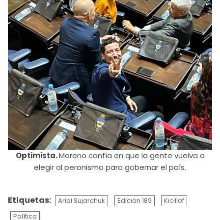
Optimista.
Moreno confía en que la gente vuelva a
elegir al peronismo para gobernar el país.
Etiquetas:
Ariel Sujarchuk
Edición 189
Kicillof
Política