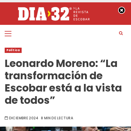
Saltar
al
contenido
Menú
principal
Política
Leonardo Moreno: “La
transformación de
Escobar está a la vista
de todos”
DICIEMBRE 2024
8 MIN DE LECTURA