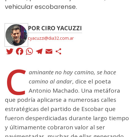
vehicular escobarense.
POR CIRO YACUZZI
cyacuzzi@dia32.com.ar
Twitter
Facebook
WhatsApp
Telegram
Email
Compartir
C
aminante no hay camino, se hace
camino al andar
, dice el poeta
Antonio Machado. Una metáfora
que podría aplicarse a numerosas calles
estratégicas del partido de Escobar que
fueron desperdiciadas durante largo tiempo
y últimamente cobraron valor al ser
pavimentadas, muchas de ellas generando