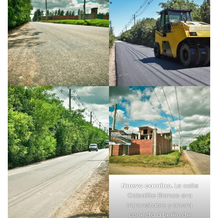
Nuevo camino.
La calle
Caballito Blanco era
intransitable y ahora
conecta a Belén de