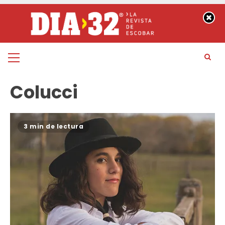
Saltar
al
contenido
Menú
principal
Colucci
3 min de lectura