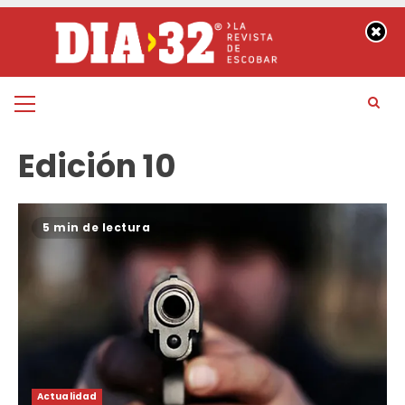
Saltar
al
contenido
Menú
principal
Edición 10
5 min de lectura
Actualidad