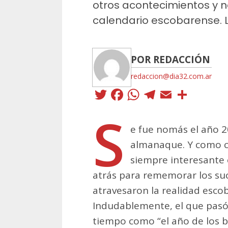
otros acontecimientos y n
calendario escobarense. La
POR REDACCIÓN
redaccion@dia32.com.ar
Twitter
Facebook
WhatsApp
Telegra
Email
Comp
S
e fue nomás el año 2
almanaque. Y como c
siempre interesante 
atrás para rememorar los su
atravesaron la realidad esco
Indudablemente, el que pas
tiempo como “el año de los b