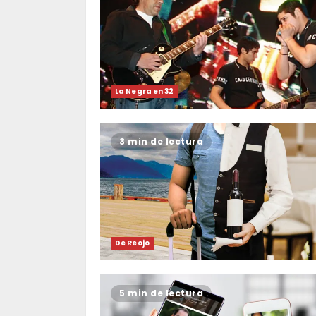
La Negra en 32
3 min de lectura
De Reojo
5 min de lectura