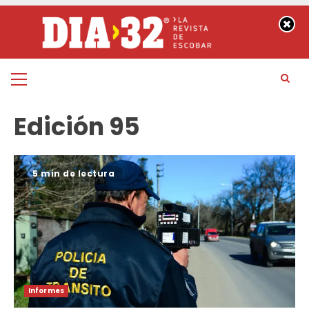
Saltar
al
contenido
Menú
principal
Edición 95
5 min de lectura
Informes