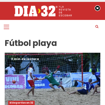
Saltar
al
contenido
Menú
principal
Fútbol playa
3 min de lectura
El Deportivo en 32