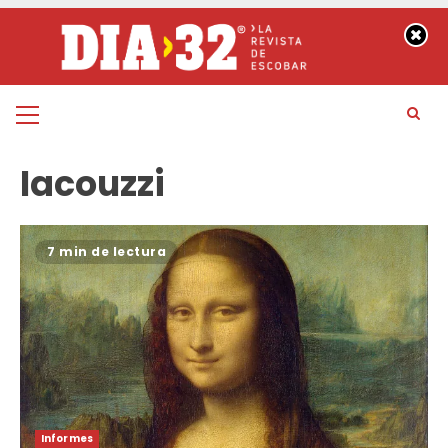
Saltar
al
contenido
Menú
principal
Iacouzzi
7 min de lectura
Informes