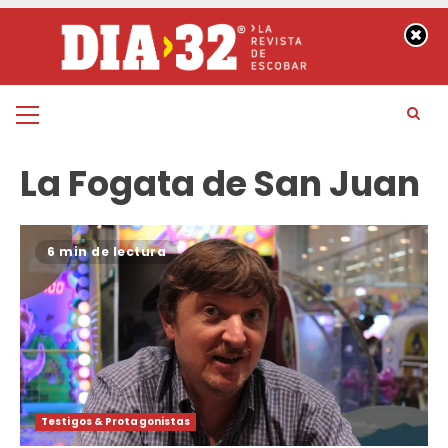
Saltar
al
contenido
Menú
principal
La Fogata de San Juan
6 min de lectura
Testigos & Protagonistas