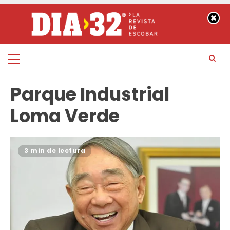
Saltar
al
contenido
Menú
principal
Parque Industrial
Loma Verde
3 min de lectura