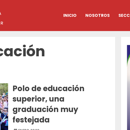
INICIO
NOSOTROS
SECC
cación
Polo de educación
superior, una
graduación muy
festejada