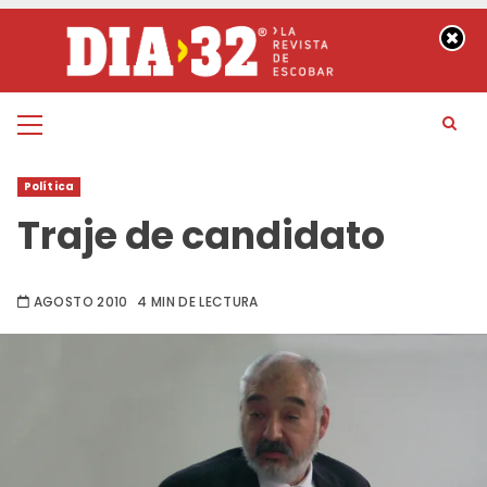
Saltar
al
contenido
Menú
principal
Política
Traje de candidato
AGOSTO 2010
4 MIN DE LECTURA