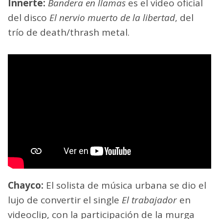
Innerte:
Bandera en llamas
es el video oficial
del disco
El nervio muerto de la libertad
, del
trío de death/thrash metal.
Chayco:
El solista de música urbana se dio el
lujo de convertir el single
El trabajador
en
videoclip, con la participación de la murga