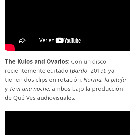
The Kulos and Ovarios:
Con un disco
recientemente editado (
Bardo
, 2019), ya
tienen dos clips en rotación:
Norma, la pitufa
y
Te vi una noche
, ambos bajo la producción
de Qué Ves audiovisuales.