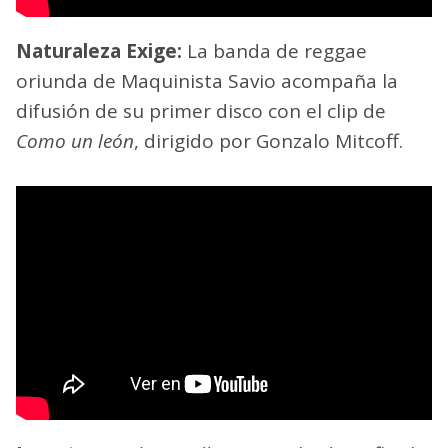
Naturaleza Exige:
La banda de reggae
oriunda de Maquinista Savio acompaña la
difusión de su primer disco con el clip de
Como un león
, dirigido por Gonzalo Mitcoff.