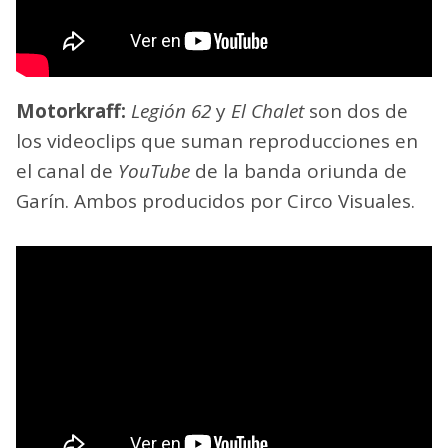
Motorkraff:
Legión 62
y
El Chalet
son dos de
los videoclips que suman reproducciones en
el canal de
YouTube
de la banda oriunda de
Garín. Ambos producidos por Circo Visuales.