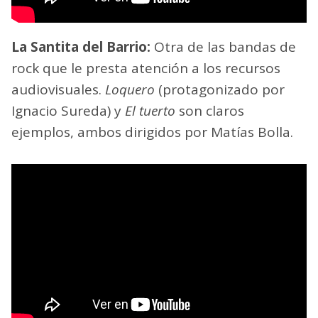
La Santita del Barrio:
Otra de las bandas de
rock que le presta atención a los recursos
audiovisuales.
Loquero
(protagonizado por
Ignacio Sureda) y
El tuerto
son claros
ejemplos, ambos dirigidos por Matías Bolla.