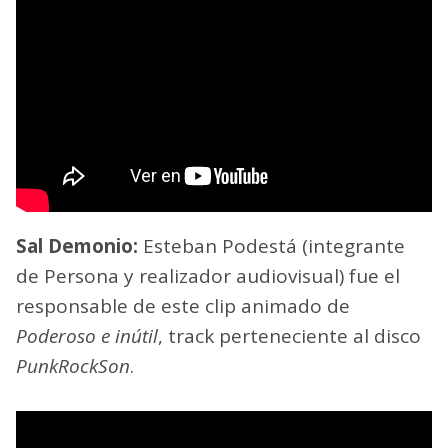
Sal Demonio:
Esteban Podestá (integrante
de Persona y realizador audiovisual) fue el
responsable de este clip animado de
Poderoso e inútil
, track perteneciente al disco
PunkRockSon
.