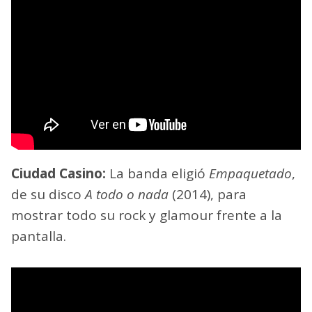
Ciudad Casino:
La banda eligió
Empaquetado
,
de su disco
A todo o nada
(2014), para
mostrar todo su rock y glamour frente a la
pantalla.