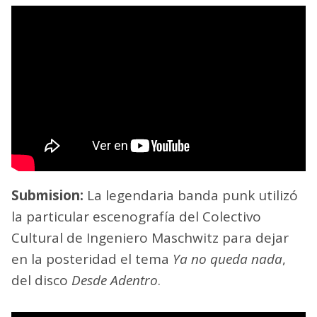
Submision:
La legendaria banda punk utilizó
la particular escenografía del Colectivo
Cultural de Ingeniero Maschwitz para dejar
en la posteridad el tema
Ya no queda nada
,
del disco
Desde Adentro
.