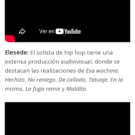
Elesede:
El solista de hip hop tiene una
extensa producción audiovisual, donde se
destacan las realizaciones de
Esa wachina
,
Hechizo
,
No reniego
,
De callado
,
Tatuaje
,
En la
misma
,
La fuga remix
y
Maldita
.