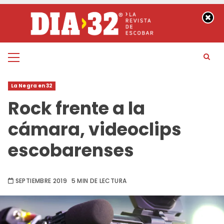
Saltar
al
contenido
Menú
principal
La Negra en 32
Rock frente a la
cámara, videoclips
escobarenses
SEPTIEMBRE 2019
5 MIN DE LECTURA