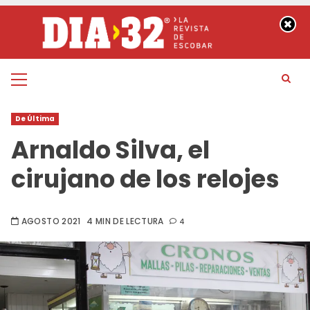
Saltar
al
contenido
Menú
principal
De Última
Arnaldo Silva, el
cirujano de los relojes
AGOSTO 2021
4 MIN DE LECTURA
4