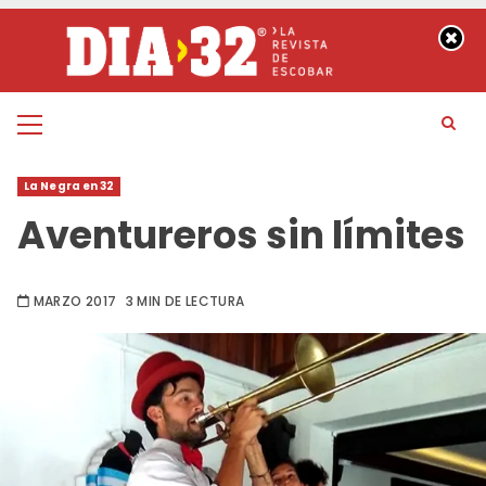
Saltar
al
contenido
Menú
principal
La Negra en 32
Aventureros sin límites
MARZO 2017
3 MIN DE LECTURA