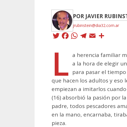
POR JAVIER RUBINS
jrubinstein@dia32.com.ar
Twitter
Facebook
WhatsApp
Telegra
Email
Comp
L
a herencia familiar 
a la hora de elegir u
para pasar el tiempo 
que hacen los adultos y eso 
empiezan a imitarlos cuando
(16) absorbió la pasión por la
padre, todos pescadores amat
en la mano, encarnaba, tirab
pieza.