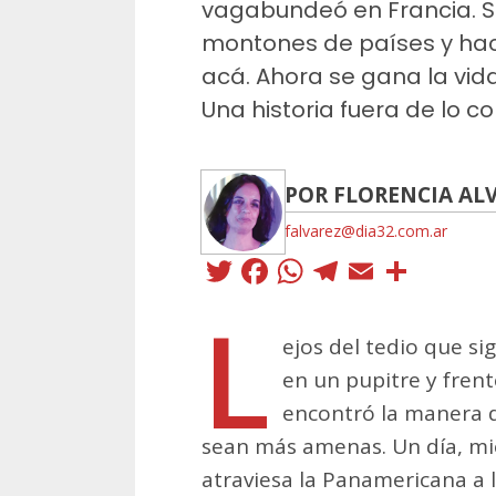
vagabundeó en Francia. Se 
montones de países y hac
acá. Ahora se gana la vida
Una historia fuera de lo c
POR FLORENCIA AL
falvarez@dia32.com.ar
Twitter
Facebook
WhatsApp
Telegra
Email
Comp
L
ejos del tedio que s
en un pupitre y frent
encontró la manera d
sean más amenas. Un día, mie
atraviesa la Panamericana a l