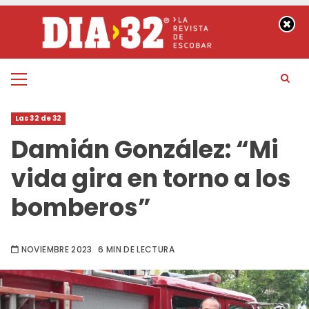
Saltar
al
contenido
Menú
principal
Las 32 de 32
Damián González: “Mi
vida gira en torno a los
bomberos”
NOVIEMBRE 2023
6 MIN DE LECTURA