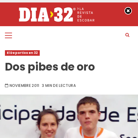
Saltar
al
contenido
Menú
principal
El Deportivo en 32
Dos pibes de oro
NOVIEMBRE 2011
3 MIN DE LECTURA