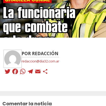
POR REDACCIÓN
redaccion@dia32.com.ar
Twitter
Facebook
WhatsApp
Telegram
Email
Compartir
Sigue
leyendo
Comentar la noticia