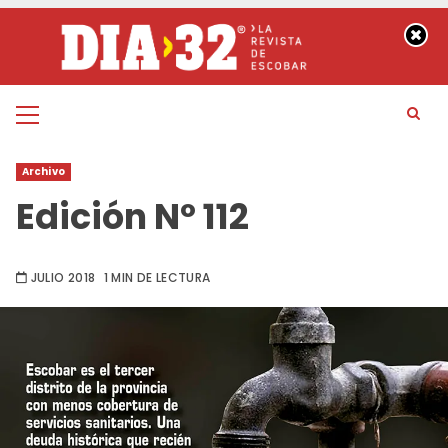
Saltar
al
contenido
Menú
principal
Archivo
Edición Nº 112
JULIO 2018
1 MIN DE LECTURA