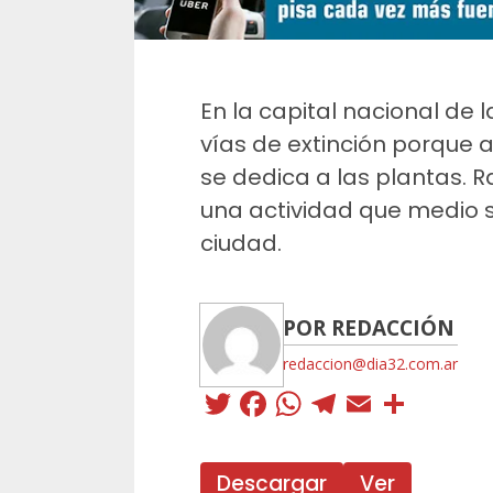
En la capital nacional de l
vías de extinción porque a
se dedica a las plantas. 
una actividad que medio s
ciudad.
POR REDACCIÓN
redaccion@dia32.com.ar
Twitter
Facebook
WhatsApp
Telegra
Email
Comp
Descargar
Ver