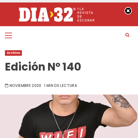
Saltar
al
contenido
Menú
principal
Archivo
Edición Nº 140
NOVIEMBRE 2020
1 MIN DE LECTURA