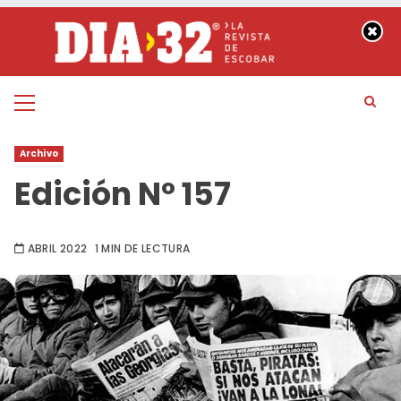
Saltar
al
contenido
Menú
principal
Archivo
Edición Nº 157
ABRIL 2022
1 MIN DE LECTURA