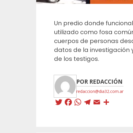
Un predio donde funciona
utilizado como fosa común
cuerpos de personas desap
datos de la investigación 
de los testigos.
POR REDACCIÓN
redaccion@dia32.com.ar
Twitter
Facebook
WhatsApp
Telegra
Email
Comp
Sigue