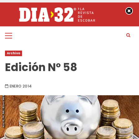
Saltar
al
contenido
Menú
principal
Archivo
Edición Nº 58
ENERO 2014