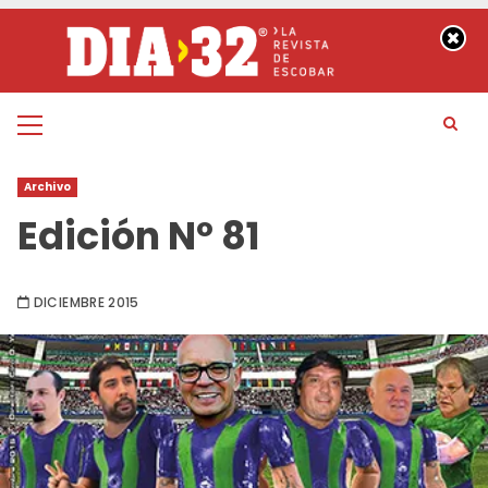
Saltar
al
contenido
Menú
principal
Archivo
Edición Nº 81
DICIEMBRE 2015