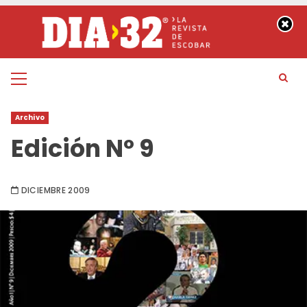
Saltar
al
contenido
Menú
principal
Archivo
Edición Nº 9
DICIEMBRE 2009