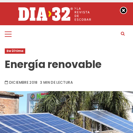
Saltar
al
contenido
Menú
principal
De Última
Energía renovable
DICIEMBRE 2018
3 MIN DE LECTURA