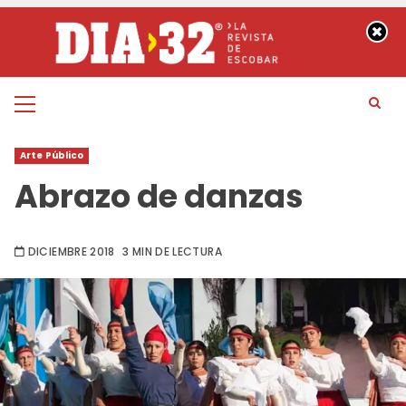
Saltar
al
contenido
Menú
principal
Arte Público
Abrazo de danzas
DICIEMBRE 2018
3 MIN DE LECTURA