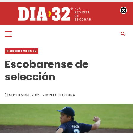
Saltar
al
contenido
Menú
principal
El Deportivo en 32
Escobarense de
selección
SEPTIEMBRE 2016
2 MIN DE LECTURA