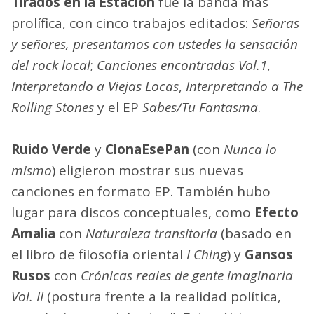
Tirados en la Estación
fue la banda más
prolífica, con cinco trabajos editados:
Señoras
y señores, presentamos con ustedes la sensación
del rock local
;
Canciones encontradas Vol.1
,
Interpretando a Viejas Locas
,
Interpretando a The
Rolling Stones
y el EP
Sabes/Tu Fantasma
.
Ruido Verde
y
ClonaEsePan
(con
Nunca lo
mismo
) eligieron mostrar sus nuevas
canciones en formato EP. También hubo
lugar para discos conceptuales, como
Efecto
Amalia
con
Naturaleza transitoria
(basado en
el libro de filosofía oriental
I Ching
) y
Gansos
Rusos
con
Crónicas reales de gente imaginaria
Vol. II
(postura frente a la realidad política,