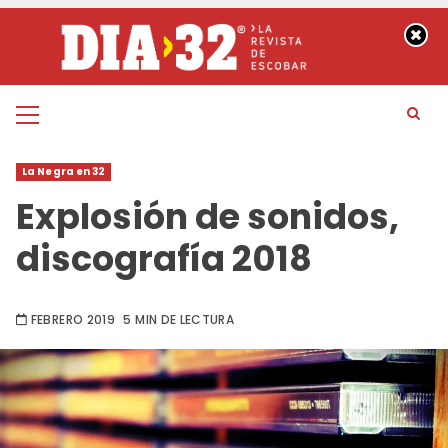
Saltar
al
contenido
Menú
principal
La Negra en 32
Explosión de sonidos,
discografía 2018
FEBRERO 2019
5 MIN DE LECTURA