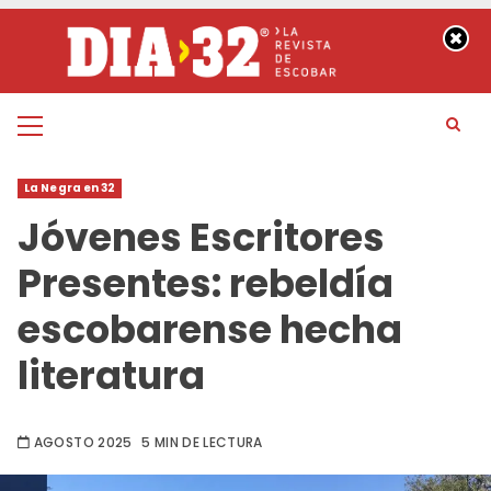
Saltar
al
contenido
Menú
principal
La Negra en 32
Jóvenes Escritores
Presentes: rebeldía
escobarense hecha
literatura
AGOSTO 2025
5 MIN DE LECTURA