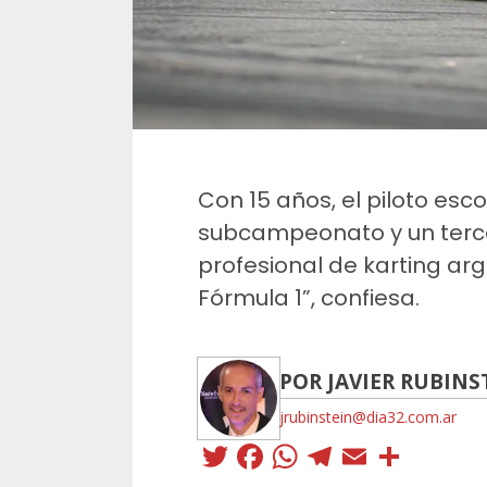
Con 15 años, el piloto esc
subcampeonato y un tercer
profesional de karting arge
Fórmula 1”, confiesa.
POR JAVIER RUBINS
jrubinstein@dia32.com.ar
Twitter
Facebook
WhatsApp
Telegra
Email
Comp