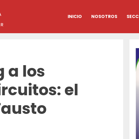
INICIO
NOSOTROS
SECC
 a los
rcuitos: el
Fausto