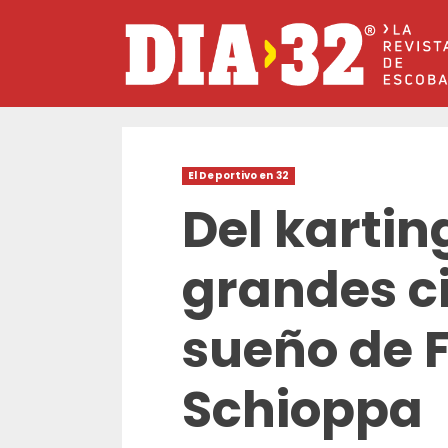
Saltar
al
contenido
El Deportivo en 32
Del karting
grandes ci
sueño de 
Schioppa