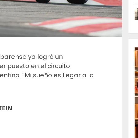
obarense ya logró un
 puesto en el circuito
ntino. “Mi sueño es llegar a la
TEIN
m
artir