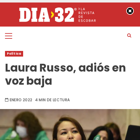
Saltar
al
contenido
Menú
principal
Política
Laura Russo, adiós en
voz baja
ENERO 2022
4 MIN DE LECTURA