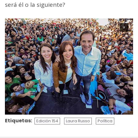
será él o la siguiente?
Etiquetas:
Edición 154
Laura Russo
Política
Sigue