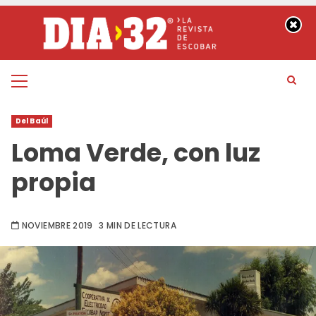
Saltar
al
contenido
Menú
principal
Del Baúl
Loma Verde, con luz
propia
NOVIEMBRE 2019
3 MIN DE LECTURA