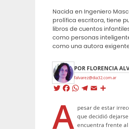
Nacida en Ingeniero Masch
prolífica escritora, tiene
libros de cuentos infantile
como personas inteligente
como una autora exigente
POR FLORENCIA AL
falvarez@dia32.com.ar
Twitter
Facebook
WhatsApp
Telegra
Email
Comp
A
pesar de estar irre
que decidió dejarse 
encuentra frente al