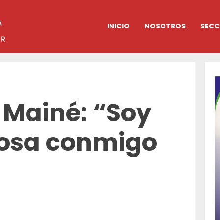
INICIO
NOSOTROS
SECC
 Mainé: “Soy
osa conmigo