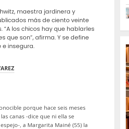
witz, maestra jardinera y
 publicados más de ciento veinte
s. “A los chicos hay que hablarles
s que son”, afirma. Y se define
 e insegura.
VAREZ
m
artir
conocible porque hace seis meses
las canas -dice que ni ella se
 espejo-, a Margarita Mainé (55) la