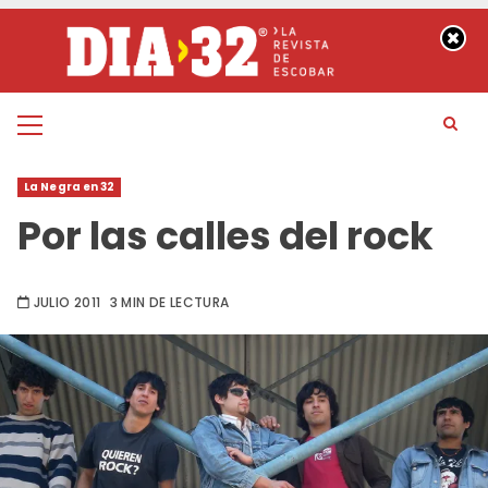
Saltar
al
contenido
Menú
principal
La Negra en 32
Por las calles del rock
JULIO 2011
3 MIN DE LECTURA