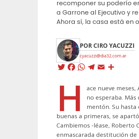
recomponer su poderío en 
a Garrone al Ejecutivo y r
Ahora sí, la casa está en 
POR CIRO YACUZZI
cyacuzzi@dia32.com.ar
Twitter
Facebook
WhatsApp
Telegra
Email
Comp
H
ace nueve meses, A
no esperaba. Más q
mentón. Su hasta 
buenas a primeras, se apartó 
Cambiemos -léase, Roberto Co
enmascarada destitución de 