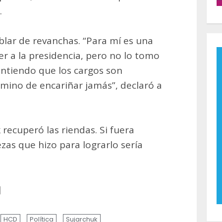
.
blar de revanchas. “Para mí es una
r a la presidencia, pero no lo tomo
ntiendo que los cargos son
rmino de encariñar jamás”, declaró a
k recuperó las riendas. Si fuera
zas que hizo para lograrlo sería
]
HCD
Política
Sujarchuk