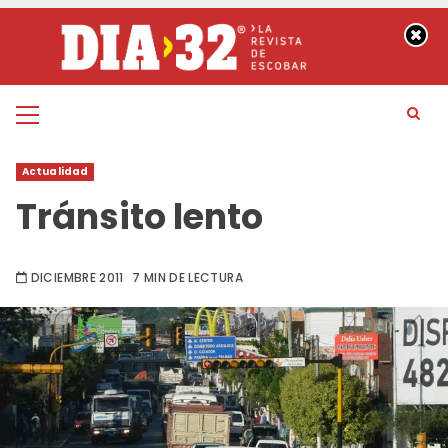
Saltar
al
contenido
Menú
principal
Actualidad
Tránsito lento
DICIEMBRE 2011
7 MIN DE LECTURA