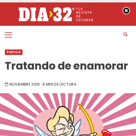
Saltar
al
contenido
Menú
principal
Política
Tratando de enamorar
NOVIEMBRE 2010
6 MIN DE LECTURA