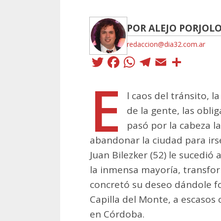
POR ALEJO PORJOL
redaccion@dia32.com.ar
Twitter
Facebook
WhatsApp
Telegra
Email
Comp
E
l caos del tránsito, 
de la gente, las obli
pasó por la cabeza la
abandonar la ciudad para irse
Juan Bilezker (52) le sucedió 
la inmensa mayoría, transfo
concretó su deseo dándole f
Capilla del Monte, a escasos 
en Córdoba.