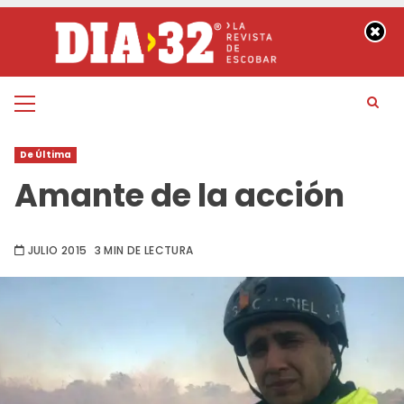
Saltar
al
contenido
Menú
principal
De Última
Amante de la acción
JULIO 2015
3 MIN DE LECTURA