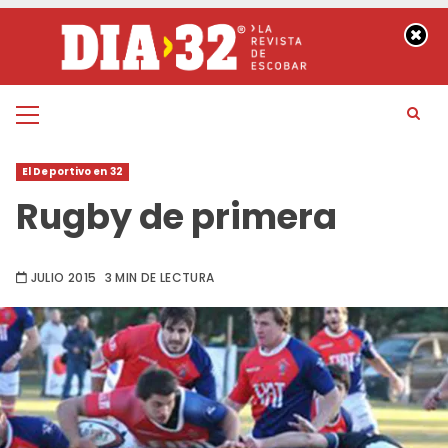
Saltar
al
contenido
Menú
principal
El Deportivo en 32
Rugby de primera
JULIO 2015
3 MIN DE LECTURA